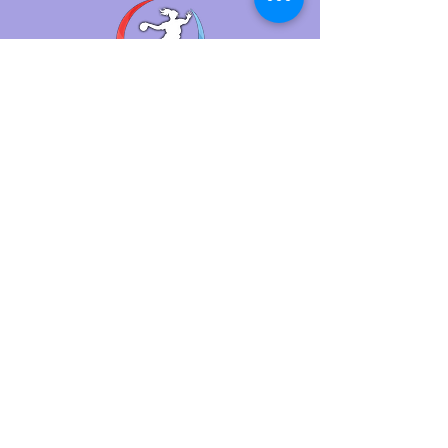
Mirecourt Avec Dompaire
Handball
Grandissons Ensemble
5688011@ffhandball.net
maxence.madhb@gmail.com
Complexe Sportif, salle DERVAUX
Rue BONN BEUEL,
Mirecourt 88500
07 71 70 38 91